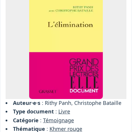
Osiris
Interprétariat
Centre
Ressources
Auteur·e·s
: Rithy Panh, Christophe Bataille
Type document
:
Livre
Catégorie
:
Témoignage
Thématique
:
Khmer rouge