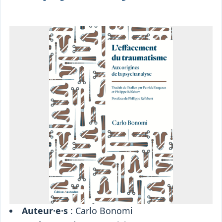
Osiris
Interprétariat
Centre
Ressources
Auteur·e·s
: Carlo Bonomi