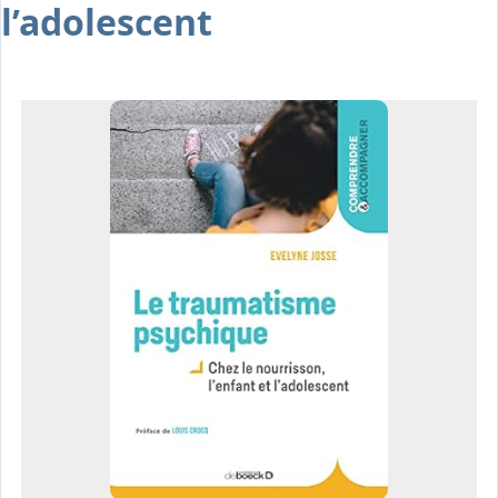
l’adolescent
Osiris
Interprétariat
Centre
Ressources