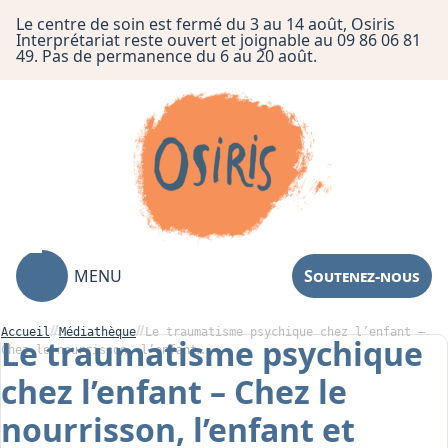
Le centre de soin est fermé du 3 au 14 août, Osiris
Interprétariat reste ouvert et joignable au 09 86 06 81
49. Pas de permanence du 6 au 20 août.
MENU
Soutenez-nous
Accueil
Médiathèque
Le traumatisme psychique chez l’enfant –
Le traumatisme psychique
Chez le nourrisson, l’enfant…
chez l’enfant – Chez le
Association
nourrisson, l’enfant et
Centre de Soin