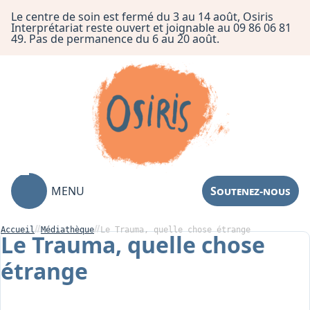
Le centre de soin est fermé du 3 au 14 août, Osiris
Interprétariat reste ouvert et joignable au 09 86 06 81
49. Pas de permanence du 6 au 20 août.
MENU
Soutenez-nous
Accueil
Médiathèque
Le Trauma, quelle chose étrange
Le Trauma, quelle chose
étrange
Association
Centre de Soin