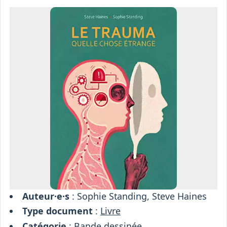
Osiris
Interprétariat
Centre
Ressources
Auteur·e·s
: Sophie Standing, Steve Haines
Type document
:
Livre
Catégorie
:
Bande dessinée