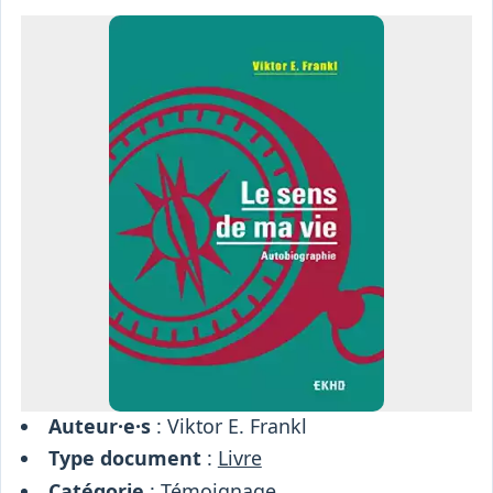
Osiris
Interprétariat
Centre
Ressources
Auteur·e·s
: Viktor E. Frankl
Type document
:
Livre
Catégorie
:
Témoignage