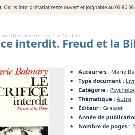
, Osiris Interprétariat reste ouvert et joignable au 09 86 
 sacrifice interdit. Freud et la Bible
ice interdit. Freud et la Bi
Auteur·e·s
: Marie B
Type document
:
Liv
Catégorie
:
Psycholog
Thématique
:
Autre
Éditeur
: Grasset
Année de publicatio
Nombre de pages
: 