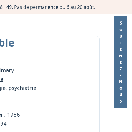
06 81 49. Pas de permanence du 6 au 20 août.
Soutenez-nous
ble
almary
re
ie, psychiatrie
n
: 1986
294