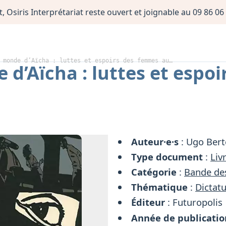
, Osiris Interprétariat reste ouvert et joignable au 09 86 
 monde d’Aïcha : luttes et espoirs des femmes au…
 d’Aïcha : luttes et espo
Auteur·e·s
: Ugo Bert
Type document
:
Liv
Catégorie
:
Bande de
Thématique
:
Dictatu
Éditeur
: Futuropolis
Année de publicatio