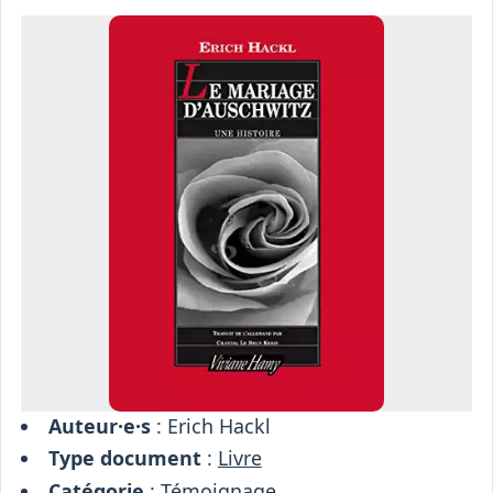
Osiris
Interprétariat
Centre
Ressources
Auteur·e·s
: Erich Hackl
Type document
:
Livre
Catégorie
:
Témoignage