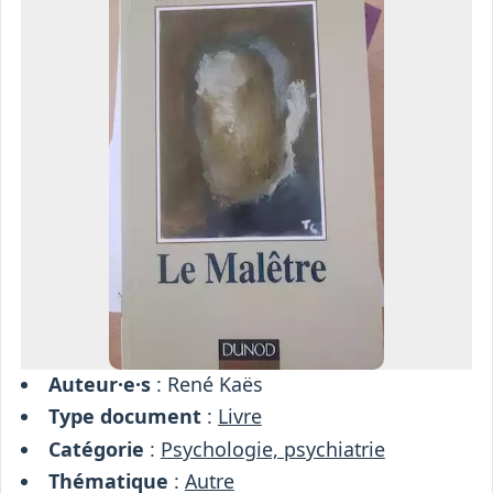
Osiris
Interprétariat
Centre
Ressources
Auteur·e·s
: René Kaës
Type document
:
Livre
Catégorie
:
Psychologie, psychiatrie
Thématique
:
Autre