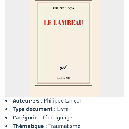
Osiris
Interprétariat
Centre
Ressources
Auteur·e·s
: Philippe Lançon
Type document
:
Livre
Catégorie
:
Témoignage
Thématique
:
Traumatisme