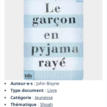
Osiris
Interprétariat
Centre
Ressources
Auteur·e·s
: John Boyne
Type document
:
Livre
Catégorie
:
Jeunesse
Thématique
:
Shoah