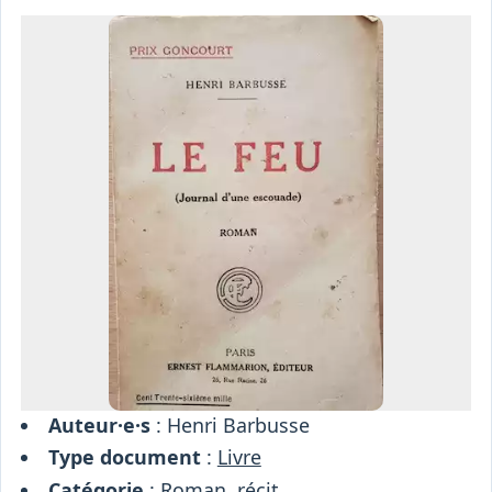
Osiris
Interprétariat
Centre
Ressources
Auteur·e·s
: Henri Barbusse
Type document
:
Livre
Catégorie
:
Roman, récit