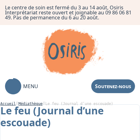
Le centre de soin est fermé du 3 au 14 août, Osiris
Interprétariat reste ouvert et joignable au 09 86 06 81
49. Pas de permanence du 6 au 20 août.
MENU
Soutenez-nous
Accueil
Médiathèque
Le feu (Journal d’une escouade)
Le feu (Journal d’une
escouade)
Association
Centre de Soin