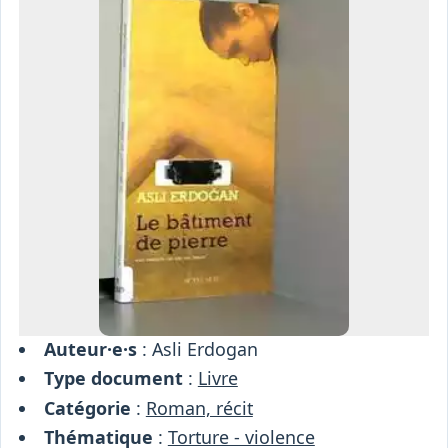
Osiris
Interprétariat
Centre
Ressources
Auteur·e·s
: Asli Erdogan
Type document
:
Livre
Catégorie
:
Roman, récit
Thématique
:
Torture - violence