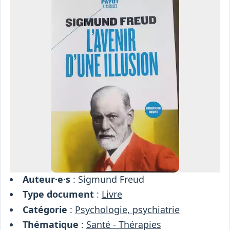
Osiris
Interprétariat
Centre
Ressources
Auteur·e·s
: Sigmund Freud
Type document
:
Livre
Catégorie
:
Psychologie, psychiatrie
Thématique
:
Santé - Thérapies