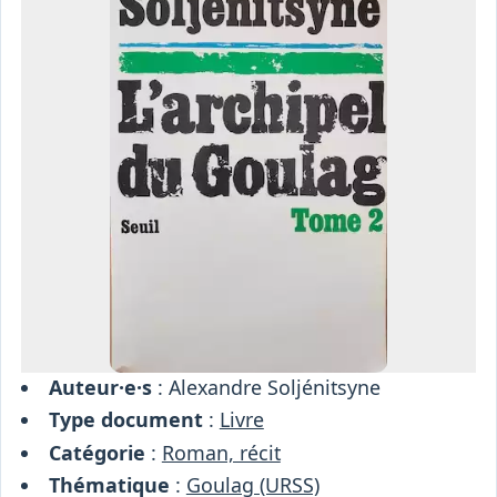
Osiris
Interprétariat
Centre
Ressources
Auteur·e·s
: Alexandre Soljénitsyne
Type document
:
Livre
Catégorie
:
Roman, récit
Thématique
:
Goulag (URSS)