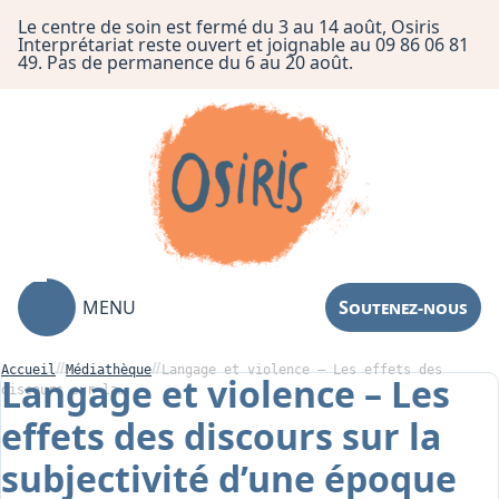
Le centre de soin est fermé du 3 au 14 août, Osiris
Interprétariat reste ouvert et joignable au 09 86 06 81
49. Pas de permanence du 6 au 20 août.
MENU
Soutenez-nous
Accueil
Médiathèque
Langage et violence – Les effets des
Langage et violence – Les
discours sur la…
effets des discours sur la
Association
subjectivité d’une époque
Centre de Soin