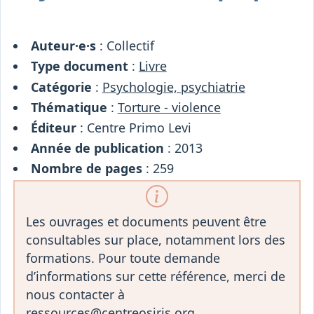
Osiris
Interprétariat
Centre
Auteur·e·s
: Collectif
Ressources
Type document
:
Livre
Catégorie
:
Psychologie, psychiatrie
Thématique
:
Torture - violence
Éditeur
: Centre Primo Levi
Année de publication
: 2013
Nombre de pages
: 259
Les ouvrages et documents peuvent être
consultables sur place, notamment lors des
formations. Pour toute demande
d’informations sur cette référence, merci de
nous contacter à
ressources@centreosiris.org.