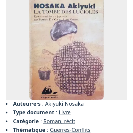
Osiris
Interprétariat
Centre
Ressources
Auteur·e·s
: Akiyuki Nosaka
Type document
:
Livre
Catégorie
:
Roman, récit
Thématique
:
Guerres-Conflits