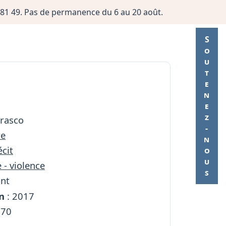
06 81 49. Pas de permanence du 6 au 20 août.
Soutenez-nous
rrasco
re
cit
 - violence
ont
n
: 2017
270