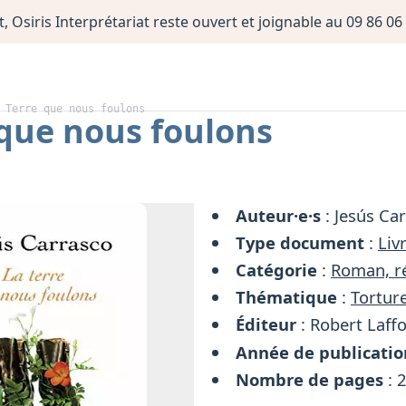
, Osiris Interprétariat reste ouvert et joignable au 09 86 
 Terre que nous foulons
 que nous foulons
Auteur·e·s
: Jesús Ca
Type document
:
Liv
Catégorie
:
Roman, ré
Thématique
:
Torture
Éditeur
: Robert Laff
Année de publicatio
Nombre de pages
: 