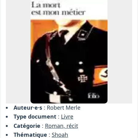
Osiris
Interprétariat
Centre
Ressources
Auteur·e·s
: Robert Merle
Type document
:
Livre
Catégorie
:
Roman, récit
Thématique
:
Shoah