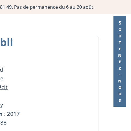
06 81 49. Pas de permanence du 6 au 20 août.
Soutenez-nous
bli
id
re
cit
my
n
: 2017
188