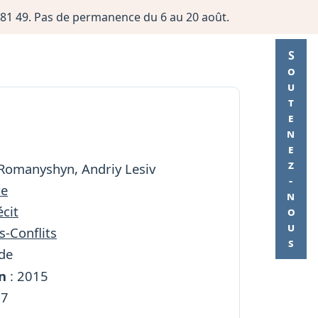
06 81 49. Pas de permanence du 6 au 20 août.
Soutenez-nous
Romanyshyn, Andriy Lesiv
re
cit
s-Conflits
de
n
: 2015
37