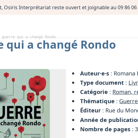
, Osiris Interprétariat reste ouvert et joignable au 09 86 
 guerre qui a changé Rondo
e qui a changé Rondo
Auteur·e·s
: Romana 
Type document
:
Liv
Catégorie
:
Roman, ré
Thématique
:
Guerre
Éditeur
: Rue du Mon
Année de publicatio
Nombre de pages
: 