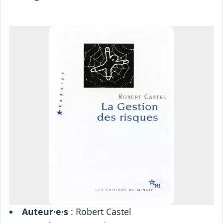
Osiris
Interprétariat
Centre
Ressources
Auteur·e·s
: Robert Castel