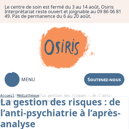
Le centre de soin est fermé du 3 au 14 août, Osiris
Interprétariat reste ouvert et joignable au 09 86 06 81
49. Pas de permanence du 6 au 20 août.
MENU
Soutenez-nous
Accueil
Médiathèque
La gestion des risques : de l’anti-
La gestion des risques : de
psychiatrie à l’après-analyse
l’anti-psychiatrie à l’après-
Association
analyse
Centre de Soin