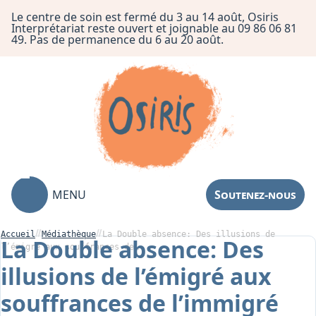
Le centre de soin est fermé du 3 au 14 août, Osiris
Interprétariat reste ouvert et joignable au 09 86 06 81
49. Pas de permanence du 6 au 20 août.
MENU
Soutenez-nous
Accueil
Médiathèque
La Double absence: Des illusions de
La Double absence: Des
l’émigré aux souffrances de…
illusions de l’émigré aux
Association
souffrances de l’immigré
Centre de Soin