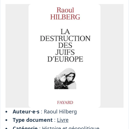
Osiris
Interprétariat
Centre
Ressources
Auteur·e·s
: Raoul Hilberg
Type document
:
Livre
Catégorie
:
Histoire et géopolitique