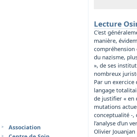
Lecture Osi
C’est généraleme
manière, évidem
compréhension de
du nazisme, plus
», de ses institu
nombreux juriste
Par un exercice 
langage totalita
de justifier « en
mutations actuel
conceptualité -, 
l’analyse d’un v
Association
Olivier Jouanjan
Centre de Soin