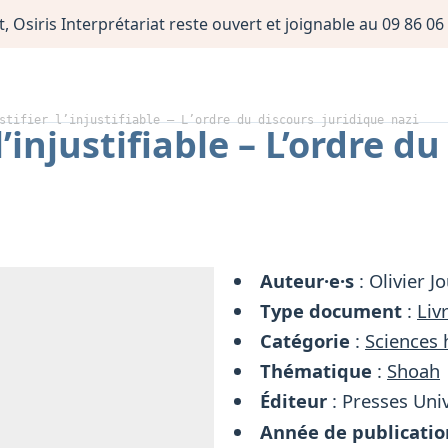
, Osiris Interprétariat reste ouvert et joignable au 09 86 
stifier l’injustifiable – L’ordre du discours juridique nazi
 l’injustifiable – L’ordre d
Auteur·e·s
: Olivier J
Type document
:
Liv
Catégorie
:
Sciences
Thématique
:
Shoah
Éditeur
: Presses Univ
Année de publicatio