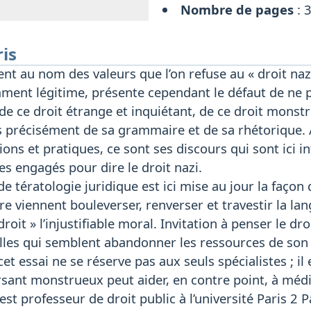
Nombre de pages
: 
ris
nt au nom des valeurs que l’on refuse au « droit nazi 
ment légitime, présente cependant le défaut de ne 
 ce droit étrange et inquiétant, de ce droit monstrue
 précisément de sa grammaire et de sa rhétorique. Au
tions et pratiques, ce sont ses discours qui sont ici 
s engagés pour dire le droit nazi.
de tératologie juridique est ici mise au jour la façon
ire viennent bouleverser, renverser et travestir la l
 droit » l’injustifiable moral. Invitation à penser le dr
les qui semblent abandonner les ressources de son t
cet essai ne se réserve pas aux seuls spécialistes ; il
ersant monstrueux peut aider, en contre point, à médi
 est professeur de droit public à l’université Paris 