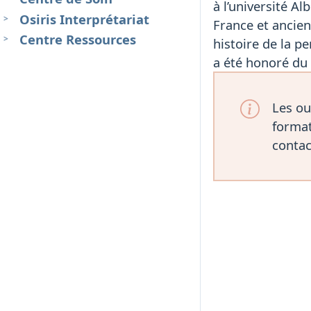
à l’université A
Osiris Interprétariat
France et ancie
Centre Ressources
histoire de la p
a été honoré du
Les ou
format
contac