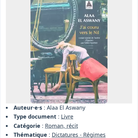
Osiris
Interprétariat
Centre
Ressources
Auteur·e·s
: Alaa El Aswany
Type document
:
Livre
Catégorie
:
Roman, récit
Thématique
:
Dictatures - Régimes