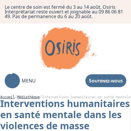
Le centre de soin est fermé du 3 au 14 août, Osiris
Interprétariat reste ouvert et joignable au 09 86 06 81
49. Pas de permanence du 6 au 20 août.
MENU
Soutenez-nous
Accueil
Médiathèque
Interventions humanitaires en santé mentale
Interventions humanitaires
dans les violences de masse
en santé mentale dans les
Association
violences de masse
Centre de Soin