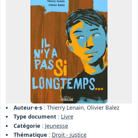
Osiris
Interprétariat
Centre
Ressources
Auteur·e·s
: Thierry Lenain, Olivier Balez
Type document
:
Livre
Catégorie
:
Jeunesse
Thématique
:
Droit - justice