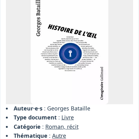
Osiris
Interprétariat
Centre
Ressources
Auteur·e·s
: Georges Bataille
Type document
:
Livre
Catégorie
:
Roman, récit
Thématique
:
Autre