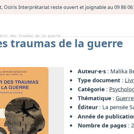
, Osiris Interprétariat reste ouvert et joignable au 09 86 
érir des traumas de la guerre
es traumas de la guerre
Auteur·e·s
: Malika B
Type document
:
Liv
Catégorie
:
Psycholog
Thématique
:
Guerre
Éditeur
: La pensée 
Année de publicatio
Nombre de pages
: 