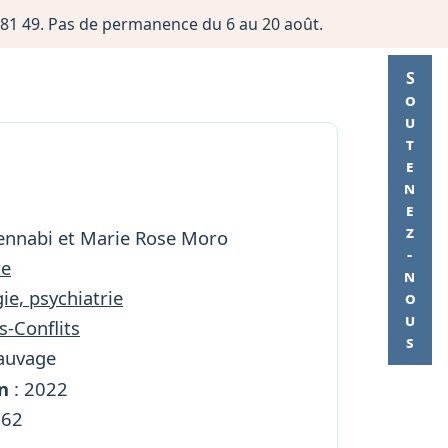
06 81 49. Pas de permanence du 6 au 20 août.
Soutenez-nous
ennabi et Marie Rose Moro
re
ie, psychiatrie
s-Conflits
Sauvage
n
: 2022
262