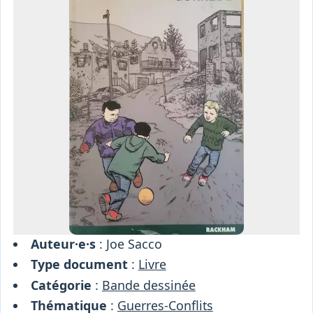
Osiris
Interprétariat
Centre
Ressources
Auteur·e·s
: Joe Sacco
Type document
:
Livre
Catégorie
:
Bande dessinée
Thématique
:
Guerres-Conflits