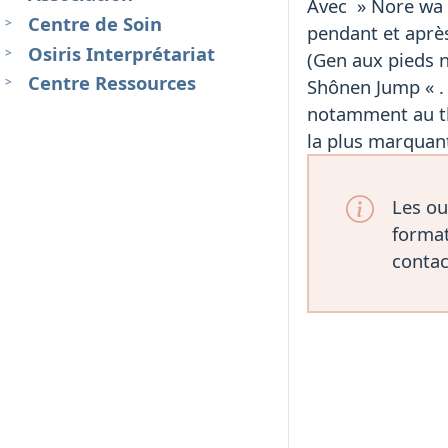
Avec » Nore wa m
Centre de Soin
pendant et après
Osiris Interprétariat
(Gen aux pieds 
Centre Ressources
Shônen Jump « . 
notamment au th
la plus marquan
Les ou
format
contac