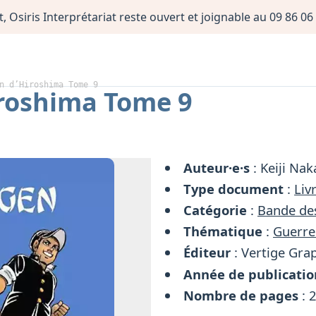
, Osiris Interprétariat reste ouvert et joignable au 09 86 
n d’Hiroshima Tome 9
roshima Tome 9
Auteur·e·s
: Keiji Na
Type document
:
Liv
Catégorie
:
Bande de
Thématique
:
Guerre
Éditeur
: Vertige Gra
Année de publicatio
Nombre de pages
: 