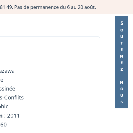
06 81 49. Pas de permanence du 6 au 20 août.
Soutenez-nous
kazawa
re
ssinée
s-Conflits
phic
n
: 2011
260