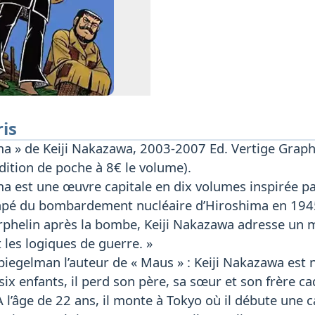
ris
ma » de Keiji Nakazawa, 2003-2007 Ed. Vertige Graph
dition de poche à 8€ le volume).
a est une œuvre capitale en dix volumes inspirée par 
pé du bombardement nucléaire d’Hiroshima en 1945. 
rphelin après la bombe, Keiji Nakazawa adresse un m
 les logiques de guerre. »
Spiegelman l’auteur de « Maus » : Keiji Nakazawa es
 six enfants, il perd son père, sa sœur et son frèr
A l’âge de 22 ans, il monte à Tokyo où il débute une 