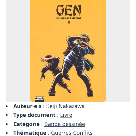
Osiris
Interprétariat
Centre
Ressources
Auteur·e·s
: Keiji Nakazawa
Type document
:
Livre
Catégorie
:
Bande dessinée
Thématique
:
Guerres-Conflits