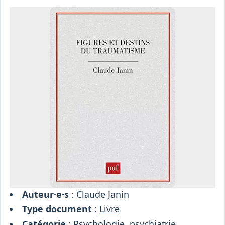
Osiris
Interprétariat
Centre
Ressources
Auteur·e·s
: Claude Janin
Type document
:
Livre
Catégorie
:
Psychologie, psychiatrie