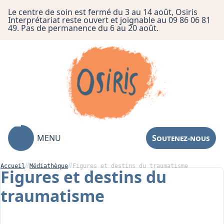
Le centre de soin est fermé du 3 au 14 août, Osiris
Interprétariat reste ouvert et joignable au 09 86 06 81
49. Pas de permanence du 6 au 20 août.
MENU
Soutenez-nous
Accueil
Médiathèque
Figures et destins du traumatisme
Figures et destins du
traumatisme
Association
Centre de Soin