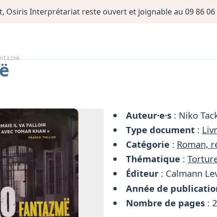
, Osiris Interprétariat reste ouvert et joignable au 09 86 
ntazmë
ë
Auteur·e·s
: Niko Tac
Type document
:
Liv
Catégorie
:
Roman, ré
Thématique
:
Torture
Éditeur
: Calmann Le
Année de publicatio
Nombre de pages
: 