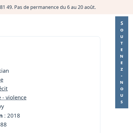
06 81 49. Pas de permanence du 6 au 20 août.
Soutenez-nous
kian
re
cit
 - violence
vy
n
: 2018
288