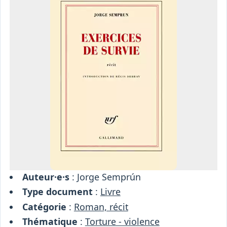
Osiris
Interprétariat
Centre
Ressources
Auteur·e·s
: Jorge Semprún
Type document
:
Livre
Catégorie
:
Roman, récit
Thématique
:
Torture - violence