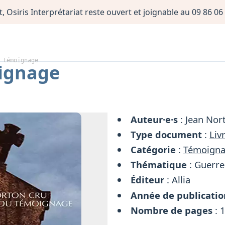
, Osiris Interprétariat reste ouvert et joignable au 09 86 
 témoignage
ignage
Auteur·e·s
: Jean Nor
Type document
:
Liv
Catégorie
:
Témoign
Thématique
:
Guerre
Éditeur
: Allia
Année de publicatio
Nombre de pages
: 