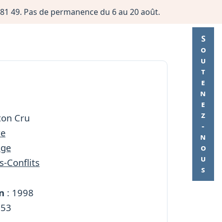
06 81 49. Pas de permanence du 6 au 20 août.
Soutenez-nous
ton Cru
re
age
s-Conflits
n
: 1998
153