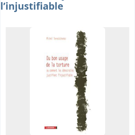
l’injustifiable
Osiris
Interprétariat
Centre
Ressources