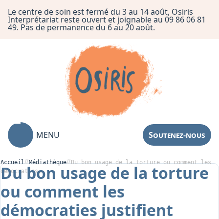
Le centre de soin est fermé du 3 au 14 août, Osiris
Interprétariat reste ouvert et joignable au 09 86 06 81
49. Pas de permanence du 6 au 20 août.
MENU
Soutenez-nous
Accueil
Médiathèque
Du bon usage de la torture ou comment les
Du bon usage de la torture
démocraties…
ou comment les
Association
démocraties justifient
Centre de Soin