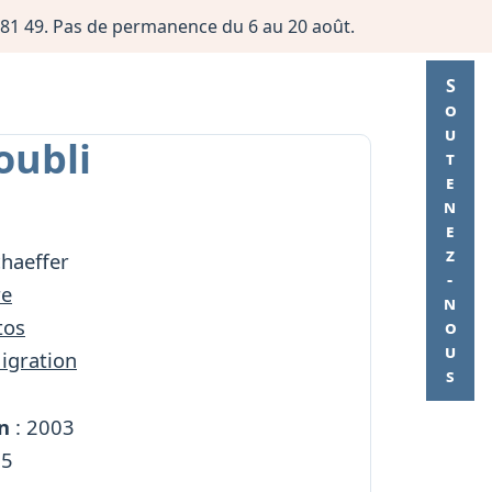
06 81 49. Pas de permanence du 6 au 20 août.
Soutenez-nous
oubli
chaeffer
re
tos
Migration
n
: 2003
95