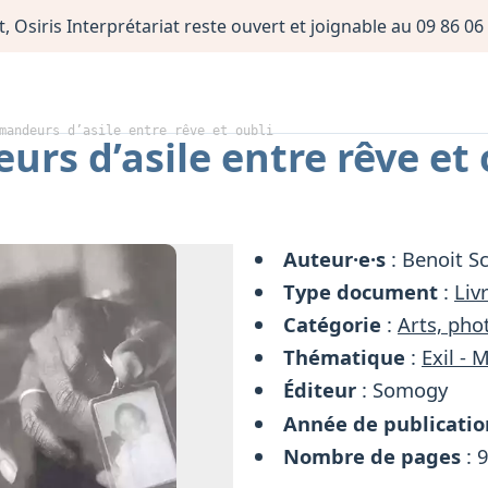
, Osiris Interprétariat reste ouvert et joignable au 09 86 
mandeurs d’asile entre rêve et oubli
rs d’asile entre rêve et 
Auteur·e·s
: Benoit S
Type document
:
Liv
Catégorie
:
Arts, pho
Thématique
:
Exil - 
Éditeur
: Somogy
Année de publicatio
Nombre de pages
: 