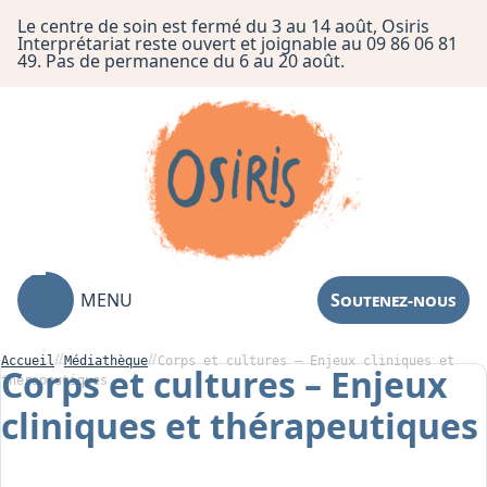
Le centre de soin est fermé du 3 au 14 août, Osiris
Interprétariat reste ouvert et joignable au 09 86 06 81
49. Pas de permanence du 6 au 20 août.
MENU
Soutenez-nous
Accueil
Médiathèque
Corps et cultures – Enjeux cliniques et
Corps et cultures – Enjeux
thérapeutiques
cliniques et thérapeutiques
Association
Centre de Soin