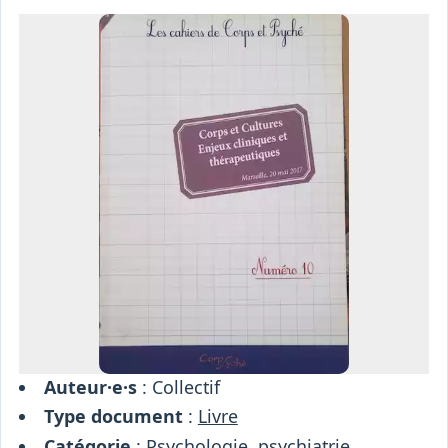
Osiris
Interprétariat
Centre
Ressources
Auteur·e·s
: Collectif
Type document
:
Livre
Catégorie
:
Psychologie, psychiatrie