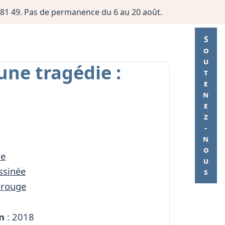
06 81 49. Pas de permanence du 6 au 20 août.
Soutenez-nous
une tragédie :
re
ssinée
 rouge
n
: 2018