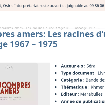
, Osiris Interprétariat reste ouvert et joignable au 09 86 
ncombres amers: Les racines d’une tragédie : Cambodge 1967 –…
es amers: Les racines d’
e 1967 – 1975
Auteur·e·s
: Séra
Type document
:
Liv
Catégorie
:
Bande de
Thématique
:
Khmer
Éditeur
: Marabulles
Année de publicatio