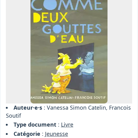
Osiris
Interprétariat
Centre
Ressources
Auteur·e·s
: Vanessa Simon Catelin, Francois
Soutif
Type document
:
Livre
Catégorie
:
Jeunesse