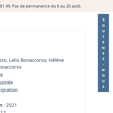
06 81 49. Pas de permanence du 6 au 20 août.
Soutenez-nous
zzo, Lelio Bonaccorso, Hélène
Bonaccorso
re
ssinée
Migration
n
: 2021
112