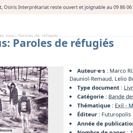
, Osiris Interprétariat reste ouvert et joignable au 09 86 
ez nous: Paroles de réfugiés
s: Paroles de réfugiés
Auteur·e·s
: Marco Ri
Dauniol-Remaud, Lelio 
Type document
:
Liv
Catégorie
:
Bande de
Thématique
:
Exil - 
Éditeur
: Futuropolis
Année de publicatio
Nombre de pages
: 