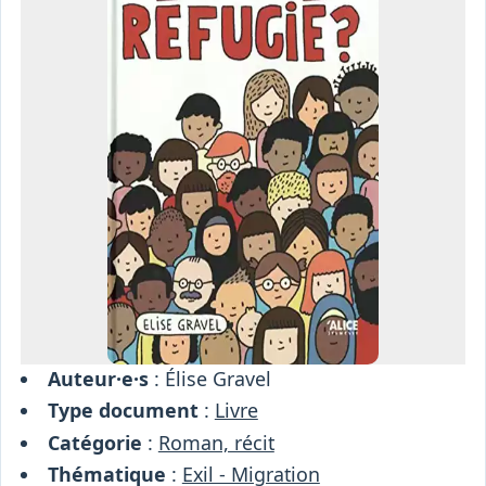
Osiris
Interprétariat
Centre
Ressources
Auteur·e·s
: Élise Gravel
Type document
:
Livre
Catégorie
:
Roman, récit
Thématique
:
Exil - Migration