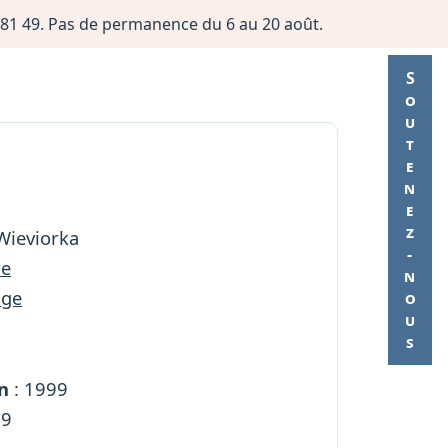
06 81 49. Pas de permanence du 6 au 20 août.
Soutenez-nous
Wieviorka
re
age
n
: 1999
59