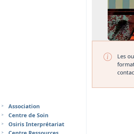
Les ou
format
contac
Association
Centre de Soin
Osiris Interprétariat
Centre Ressources