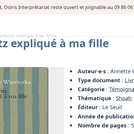
, Osiris Interprétariat reste ouvert et joignable au 09 86 
schwitz expliqué à ma fille
z expliqué à ma fille
Auteur·e·s
: Annette 
Type document
:
Liv
Catégorie
:
Témoign
Thématique
:
Shoah
Éditeur
: Le Seuil
Année de publicatio
Nombre de pages
: 