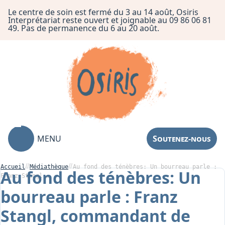
Le centre de soin est fermé du 3 au 14 août, Osiris
Interprétariat reste ouvert et joignable au 09 86 06 81
49. Pas de permanence du 6 au 20 août.
MENU
Soutenez-nous
Accueil
Médiathèque
Au fond des ténèbres: Un bourreau parle :
Au fond des ténèbres: Un
Franz Stangl,…
bourreau parle : Franz
Association
Stangl, commandant de
Centre de Soin