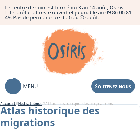
Le centre de soin est fermé du 3 au 14 août, Osiris
Interprétariat reste ouvert et joignable au 09 86 06 81
49. Pas de permanence du 6 au 20 août.
MENU
Soutenez-nous
Accueil
Médiathèque
Atlas historique des migrations
Atlas historique des
migrations
Association
Centre de Soin