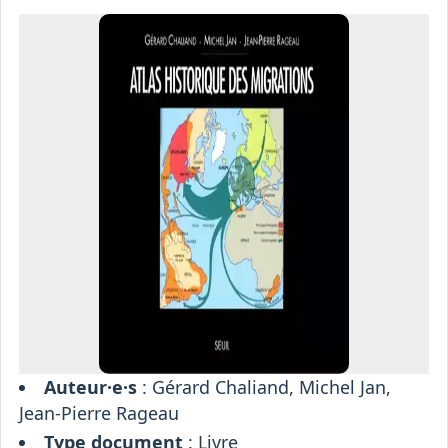
Osiris
Interprétariat
Centre
Ressources
Auteur·e·s
: Gérard Chaliand, Michel Jan,
Jean-Pierre Rageau
Type document
:
Livre