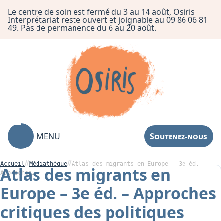
Le centre de soin est fermé du 3 au 14 août, Osiris
Interprétariat reste ouvert et joignable au 09 86 06 81
49. Pas de permanence du 6 au 20 août.
MENU
Soutenez-nous
Accueil
Médiathèque
Atlas des migrants en Europe – 3e éd. –
Atlas des migrants en
Approches…
Europe – 3e éd. – Approches
Association
critiques des politiques
Centre de Soin