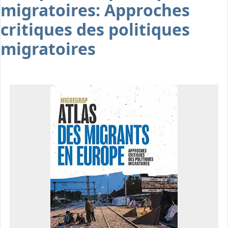
migratoires: Approches
Osiris
Interprétariat
critiques des politiques
Centre
migratoires
Ressources