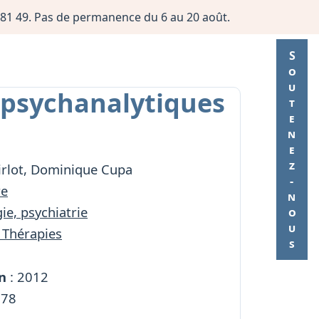
06 81 49. Pas de permanence du 6 au 20 août.
Soutenez-nous
 psychanalytiques
irlot, Dominique Cupa
re
ie, psychiatrie
 Thérapies
n
: 2012
278