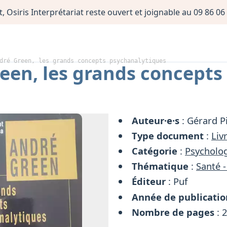
, Osiris Interprétariat reste ouvert et joignable au 09 86 
dré Green, les grands concepts psychanalytiques
een, les grands concepts
Auteur·e·s
: Gérard P
Type document
:
Liv
Catégorie
:
Psycholog
Thématique
:
Santé -
Éditeur
: Puf
Année de publicatio
Nombre de pages
: 