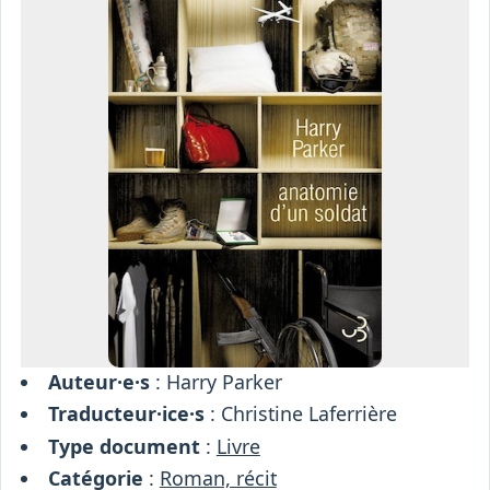
Osiris
Interprétariat
Centre
Ressources
Auteur·e·s
: Harry Parker
Traducteur·ice·s
: Christine Laferrière
Type document
:
Livre
Catégorie
:
Roman, récit